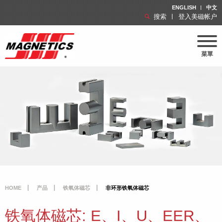
ENGLISH
中文
搜索
登入美磁帐户
菜單
HOME
产品
铁氧体磁芯
非环形铁氧体磁芯
铁氧体磁芯: E、I、U、EER、