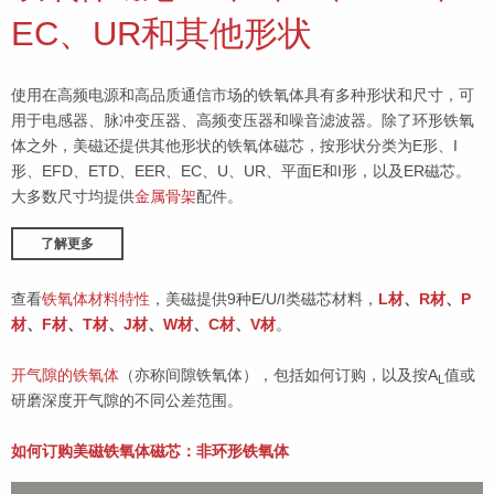
EC、UR和其他形状
使用在高频电源和高品质通信市场的铁氧体具有多种形状和尺寸，可
用于电感器、脉冲变压器、高频变压器和噪音滤波器。除了环形铁氧
体之外，美磁还提供其他形状的铁氧体磁芯，按形状分类为E形、I
形、EFD、ETD、EER、EC、U、UR、平面E和I形，以及ER磁芯。
大多数尺寸均提供
金属骨架
配件。
了解更多
查看
铁氧体材料特性
，美磁提供9种E/U/I类磁芯材料，
L材
、
R材
、
P
材
、
F材
、
T材
、
J材
、
W材
、
C材
、
V材
。
开气隙的铁氧体
（亦称间隙铁氧体），包括如何订购，以及按A
值或
L
研磨深度开气隙的不同公差范围。
如何订购美磁铁氧体磁芯：非环形铁氧体