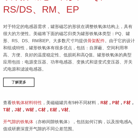
RS/DS、RM、EP
对于特定的电感器需求，罐形磁芯的形状在调整铁氧体结构上，具有
很大的方便性。美磁将下面的磁芯归类为罐形铁氧体类型：PQ、罐
形、RS、DS、RM和EP。大多数尺寸均提供
骨架配件
。由于它的设计
和组成特性，罐形铁氧体有很多优点，包括：自屏蔽、空间利用率
高、方便、良好的温度稳定性、低损耗和高Q值。罐形铁氧体的典型
应用包括：电源变压器、功率电感器、变换式和逆变式变压器、开关
式电源和滤波电感器。
了解更多
查看
铁氧体材料特性
，美磁磁罐共有9种不同材料，
R材
，
P材
，
F材
，
T材
，
J材
，
W材
，
C材
，
E材
，
V材
。
开气隙的铁氧体
（亦称间隙铁氧体），包括如何订购，以及按电感A
L
值或研磨深度开气隙的不同公差范围。