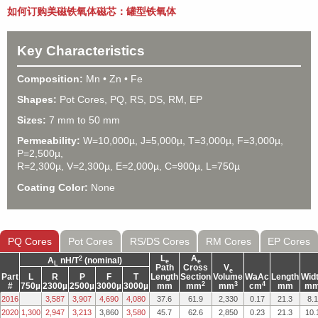
如何订购美磁铁氧体磁芯：罐型铁氧体
Key Characteristics
Composition:
Mn • Zn • Fe
Shapes:
Pot Cores, PQ, RS, DS, RM, EP
Sizes:
7 mm to 50 mm
Permeability:
W=10,000µ, J=5,000µ, T=3,000µ, F=3,000µ,
P=2,500µ,
R=2,300µ, V=2,300µ, E=2,000µ, C=900µ, L=750µ
Coating Color:
None
PQ Cores
Pot Cores
RS/DS Cores
RM Cores
EP Cores
L
A
2
A
nH/T
(nominal)
e
e
L
Path
Cross
V
e
Part
L
R
P
F
T
Length
Section
Volume
WaAc
Length
Wid
2
3
4
#
750µ
2300µ
2500µ
3000µ
3000µ
mm
mm
mm
cm
mm
m
2016
3,587
3,907
4,690
4,080
37.6
61.9
2,330
0.17
21.3
8.1
2020
1,300
2,947
3,213
3,860
3,580
45.7
62.6
2,850
0.23
21.3
10.