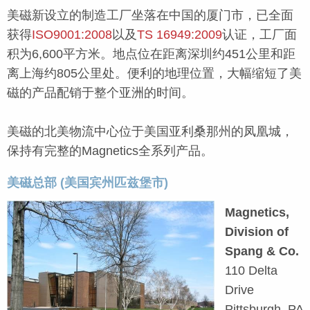
美磁新设立的制造工厂坐落在中国的厦门市，已全面
获得
ISO9001:2008
以及
TS 16949:2009
认证，工厂面
积为6,600平方米。地点位在距离深圳约451公里和距
离上海约805公里处。便利的地理位置，大幅缩短了美
磁的产品配销于整个亚洲的时间。
美磁的北美物流中心位于美国亚利桑那州的凤凰城，
保持有完整的Magnetics全系列产品。
美磁总部 (
美国宾州匹兹堡市)
Magnetics,
Division of
Spang & Co.
110 Delta
Drive
Pittsburgh, PA