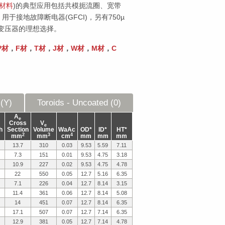
材料
)的典型应用包括共模扼流圈、宽带
，用于接地故障断电器(GFCI)，另有750µ
变压器的理想选择。
P材
，
F材
，
T材
，
J材
，
W材
，
M材
，
C
 (Y)
Toroids - Uncoated (0)
A
e
Cross
V
e
h
Section
Volume
WaAc
OD*
ID*
HT*
2
3
4
mm
mm
cm
mm
mm
mm
13.7
310
0.03
9.53
5.59
7.11
7.3
151
0.01
9.53
4.75
3.18
10.9
227
0.02
9.53
4.75
4.78
22
550
0.05
12.7
5.16
6.35
7.1
226
0.04
12.7
8.14
3.15
11.4
361
0.06
12.7
8.14
5.08
14
451
0.07
12.7
8.14
6.35
17.1
507
0.07
12.7
7.14
6.35
12.9
381
0.05
12.7
7.14
4.78