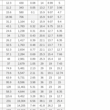
12.3
430
0.08
14
8.99
5
11.2
343
0.05
13.2
7.37
3.96
15.6
580
0.1
15.9
9.07
4.7
18.96
706
15.9
9.07
5.7
31.2
1,164
0.2
15.9
9.07
9.4
43.1
1,783
0.32
18.4
9.75
10.3
24.6
1,238
0.31
20.6
12.7
6.35
34
1,733
0.43
20.6
12.7
8.89
26.2
1,417
0.39
22.1
13.7
6.35
32.5
1,763
0.48
22.1
13.7
7.9
52.3
2,834
0.77
22.1
13.7
12.7
37.1
2,284
0.69
25.3
15.4
7.66
48
2,981
0.89
25.3
15.4
10
37
2,679
1.05
29
19
7.43
74.9
5,481
2.13
29
19
15.2
73.6
5,547
2.11
31
19.1
12.74
63.9
5,731
2.65
36
23
10
95.9
8,596
3.98
36
23
15
128
11,461
5.31
36
23
20
58.3
4,644
1.66
38
19
6.35
115.6
9,452
3.28
38.1
19
12.7
231
19,304
6.56
38.1
19
25.4
138
14,205
7.44
41.8
26.2
18