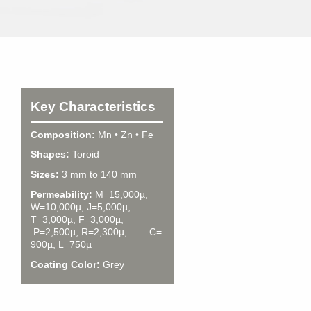
Key Characteristics
Composition:
Mn • Zn • Fe
Shapes:
Toroid
Sizes:
3 mm to 140 mm
Permeability:
M=15,000µ,
W=10,000µ, J=5,000µ,
T=3,000µ, F=3,000µ,
P=2,500µ, R=2,300µ, C=
900µ, L=750µ
Coating Color:
Grey