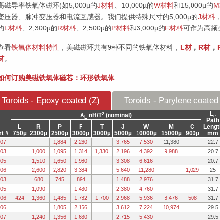
高磁导率铁氧体磁环(如5,000µ的
J材料
、10,000µ的
W材料
和15,000µ的
M
变压器、脉冲变压器和电流互感器。我们提供特殊尺寸的5,000µ的
J材料
的
L材料
、2,300µ的
R材料
、2,500µ的
P材料
和3,000µ的
F材料
可作为高频
查看
铁氧体材料特性
，美磁磁环共有9种不同的铁氧体材料，
L材
，
R材
，
材
。
如何订购美磁铁氧体磁芯：环形铁氧体
Toroids - Epoxy coated (Z)
Toroids - Parylene coated
L
2
A
nH/T
(nominal)
e
L
Path
L
R
P
F
T
J
W
M
C
Lengt
rt #
750µ
2300µ
2500µ
3000µ
3000µ
5000µ
10000µ
15000µ
900µ
mm
907
1,884
2,260
3,765
7,530
11,380
22.7
003
1,000
1,095
1,314
1,330
2,196
4,392
9,988
20.7
005
1,510
1,650
1,980
3,308
6,616
20.7
206
2,600
2,820
3,384
5,640
11,280
1,029
25
303
680
745
894
1,488
2,976
31.7
305
1,090
1,430
2,380
4,760
31.7
306
424
1,360
1,485
1,782
1,700
2,968
5,936
8,476
508
31.7
406
1,805
2,166
3,612
7,224
10,974
29.5
407
1,240
1,356
1,630
2,715
5,430
29.5