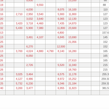
416
5,830
23,200
88
419
9,550
88
715
4,030
8,075
16,100
110
916
2,710
2,950
3,540
5,900
11,800
127
920
3,032
3,640
6,065
12,130
123
925
3,420
3,718
4,460
7,435
14,870
123
932
5,430
5,900
7,080
11,800
23,600
127
013
4,800
157.6
113
3,491
4,107
6,845
13,690
145
325
21,056
152
326
6,270
12,500
152
313
3,700
4,024
4,880
4,790
8,140
16,280
165
325
8,050
165
26
27,610
165
613
2,726
5,520
11,040
215
626
18,760
215
715
3,025
3,464
6,575
11,178
255.3
718
4,127
4,486
8,972
15,252
259.3
725
5,732
6,230
9,346
21,184
259.3
740
3,200
3,477
6,955
11,823
381.5