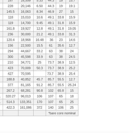
187
16,559
5.33
44.3
19
15.7
228
20,146
6.50
44.3
19
19.1
145.5
16,063
8.34
46.9
27
15
118
15,010
10.6
49.1
33.8
15.9
119
14,700
9.45
49.1
31.8
15.9
161.8
19,927
12.8
49.1
31.8
19.05
236
30,000
21.2
49.1
33.8
31.3
120.4
18,968
16.48
36
23
14.6
156
22,500
15.5
61
35.6
12.7
294
44,667
33.2
63
38
24
300
45,598
33.9
63
38
24.5
210
34,771
25
73.7
38.9
12.5
423
70,009
50.3
73.7
38.9
25.2
427
70,595
73.7
38.9
25.4
188.8
40,852
45.7
85.7
55.5
12.7
377
81,165
91.2
85.7
55.5
25.24
267.2
68,281
90.8
102
65.8
15
1
320.27
96,013
106
107
65
18
1
514.3
133,351
170
107
65
25
422.3
161,086
372
140
106
25
*bare core nominal