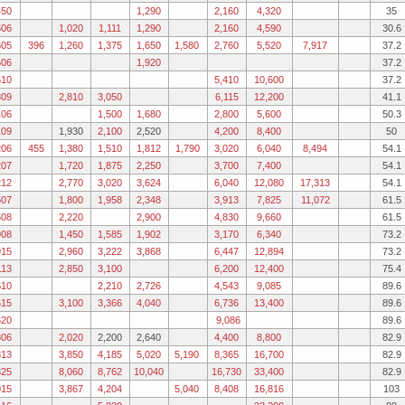
450
1,290
2,160
4,320
35
506
1,020
1,111
1,290
2,160
4,590
30.6
605
396
1,260
1,375
1,650
1,580
2,760
5,520
7,917
37.2
606
1,920
37.2
610
5,410
10,600
37.2
809
2,810
3,050
6,115
12,200
41.1
106
1,500
1,680
2,800
5,600
50.3
109
1,930
2,100
2,520
4,200
8,400
50
206
455
1,380
1,510
1,812
1,790
3,020
6,040
8,494
54.1
207
1,720
1,875
2,250
3,700
7,400
54.1
212
2,770
3,020
3,624
6,040
12,080
17,313
54.1
507
1,800
1,958
2,348
3,913
7,825
11,072
61.5
508
2,220
2,900
4,830
9,660
61.5
908
1,450
1,585
1,902
3,170
6,340
73.2
915
2,960
3,222
3,868
6,447
12,894
73.2
113
2,850
3,100
6,200
12,400
75.4
610
2,210
2,726
4,543
9,085
89.6
615
3,100
3,366
4,040
6,736
13,400
89.6
620
9,086
89.6
806
2,020
2,200
2,640
4,400
8,800
82.9
813
3,850
4,185
5,020
5,190
8,365
16,700
82.9
825
8,060
8,762
10,040
16,730
33,400
82.9
015
3,867
4,204
5,040
8,408
16,816
103