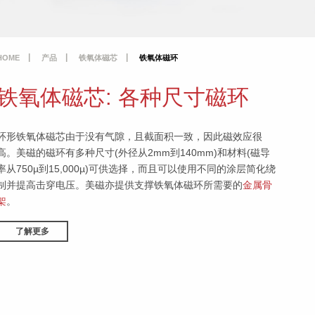
HOME
产品
铁氧体磁芯
铁氧体磁环
铁氧体磁芯: 各种尺寸磁环
环形铁氧体磁芯由于没有气隙，且截面积一致，因此磁效应很
高。美磁的磁环有多种尺寸(外径从2mm到140mm)和材料(磁导
率从750µ到15,000µ)可供选择，而且可以使用不同的涂层简化绕
制并提高击穿电压。美磁亦提供支撑铁氧体磁环所需要的
金属骨
架
。
了解更多