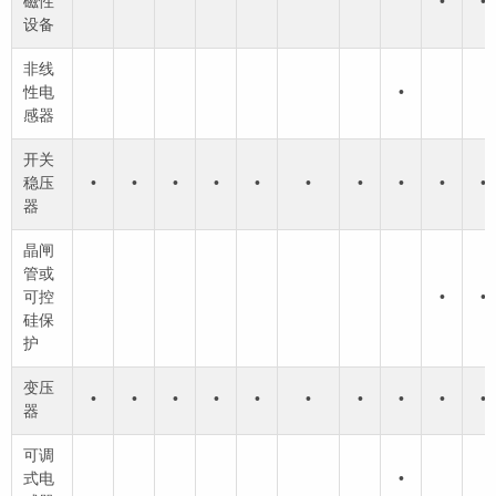
磁性
•
•
设备
非线
性电
•
感器
开关
稳压
•
•
•
•
•
•
•
•
•
•
器
晶闸
管或
可控
•
•
硅保
护
变压
•
•
•
•
•
•
•
•
•
•
器
可调
式电
•