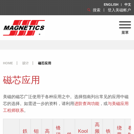
ENGLISH
中文
搜索
登入美磁帐户
菜單
HOME
设计
磁芯应用
磁芯应用
美磁的磁芯广泛使用于各种应用之中。选择指南列出常见的应用中磁
芯的选择。如需进一步的资料，请利用
进阶查询功能
，或
与美磁应用
工程师联系
。
高
锋
绕
卷
鉄
钼
高
Kool
频
铁