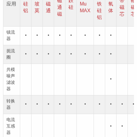
磁
鉄
带
軸
应用
硅
坡
磁
Mu
铁
氧
通
硅
磁
磁
铝
莫
通
MAX
硅
体
磁
芯
芯
铝
镇流
•
•
•
•
•
•
•
•
器
扼流
•
•
•
•
•
•
•
•
圈
共模
噪声
•
滤波
器
转换
•
•
•
•
•
•
•
•
•
•
器
电流
互感
•
•
器