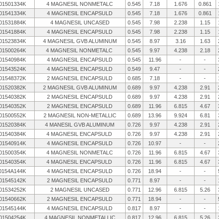
01501334K
4 MAGNESIL NONMETALC
0.545
7.18
1.676
0.861
01541334K
4 MAGNESIL ENCAPSULD
0.545
7.18
1.676
0.861
01531884K
4 MAGNESIL UNCASED
0.545
7.98
2.238
1.15
01541884K
4 MAGNESIL ENCAPSULD
0.545
7.98
2.238
1.15
01523834K
4 MAGNESIL GVB ALUMINUM
0.545
8.97
3.16
1.63
01500264K
4 MAGNESIL NONMETALC
0.545
9.97
4.238
2.18
01540984K
4 MAGNESIL ENCAPSULD
0.545
11.96
-
-
01543524K
4 MAGNESIL ENCAPSULD
0.549
9.47
-
-
01548372K
2 MAGNESIL ENCAPSULD
0.685
7.18
-
-
01520382K
2 MAGNESIL GVB ALUMINUM
0.689
9.97
4.238
2.91
01540382K
2 MAGNESIL ENCAPSULD
0.689
9.97
4.238
2.91
01540352K
2 MAGNESIL ENCAPSULD
0.689
11.96
6.815
4.67
01500552K
2 MAGNESIL NON-METALLIC
0.689
13.96
9.924
6.81
01520384K
4 MANESIL GVB ALUMINUM
0.726
9.97
4.238
2.91
01540384K
4 MAGNESIL ENCAPSULD
0.726
9.97
4.238
2.91
01540914K
4 MAGNESIL ENCAPSULD
0.726
10.97
-
-
01500354K
4 MAGNESIL NONMETALC
0.726
11.96
6.815
4.67
01540354K
4 MAGNESIL ENCAPSULD
0.726
11.96
6.815
4.67
0154A144K
4 MAGNESIL ENCAPSULD
0.726
18.94
-
-
01545142K
2 MAGNESIL ENCAPSULD
0.771
8.97
-
-
01534252K
2 MAGNESIL UNCASED
0.771
12.96
6.815
5.26
01540662K
2 MAGNESIL ENCAPSULD
0.771
18.94
-
-
01545144K
4 MAGNESIL ENCAPSULD
0.817
8.97
-
-
01504254K
4 MAGNESIL NONMETALLIC
0.817
12.96
6.815
5.26