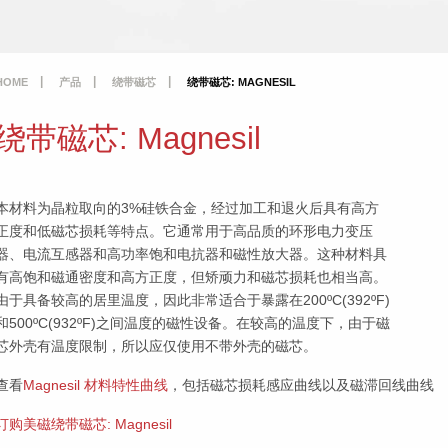
HOME
产品
绕带磁芯
绕带磁芯: MAGNESIL
绕带磁芯: Magnesil
本材料为晶粒取向的3%硅铁合金，经过加工和退火后具有高方
正度和低磁芯损耗等特点。它通常用于高品质的环形电力变压
器、电流互感器和高功率饱和电抗器和磁性放大器。这种材料具
有高饱和磁通密度和高方正度，但矫顽力和磁芯损耗也相当高。
由于具备较高的居里温度，因此非常适合于暴露在200ºC(392ºF)
和500ºC(932ºF)之间温度的磁性设备。在较高的温度下，由于磁
芯外壳有温度限制，所以应仅使用不带外壳的磁芯。
查看
Magnesil 材料特性曲线
，包括磁芯损耗感应曲线以及磁滞回线曲线
订购美磁绕带磁芯: Magnesil