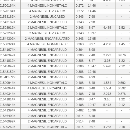
01520294K
4 SILICON ALUM GVB
0.272
9.47
4.438
1.09
01500184K
4 MAGNESIL NONMETALC
0.272
14.46
-
-
01520184K
4 MAGNESIL GVB.ALUM
0.272
14.46
-
-
01533182K
2 MAGNESIL UNCASED
0.343
7.98
-
-
01543182K
2 MAGNESIL ENCAPSULD
0.343
7.98
-
-
01503912K
2 MAGNESIL NONMETALC
0.343
8.97
4.435
1.52
01522202K
2 MAGNESIL GVB.ALUM
0.343
10.97
-
-
01544302K
2 MAGNESIL ENCAPSULATED
0.343
17.95
-
-
01500324K
4 MAGNESIL NONMETALIC
0.363
9.97
4.238
1.45
01541674K
4 MAGNESIL ENCAPSULD
0.364
6.98
-
-
01540342K
2 MAGNESIL ENCAPSULD
0.386
7.48
2.273
0.876
01541812K
2 MAGNESIL ENCAPSULD
0.386
8.47
3.16
1.22
01545042K
2 MAGNESIL ENCAPSULD
0.386
10.47
5.478
2.12
01543152K
2 MAGNESIL ENCAPSULD
0.386
12.46
-
-
0154D572K
2 MAGNESIL ENCAPSULD
0.394
4.99
-
-
01500944K
4 MAGNESIL NONMETALC
0.408
6.48
1.534
0.592
01540944K
4 MAGNESIL ENCAPSULD
0.408
6.48
1.534
0.592
01540344K
4 MAGNESIL ENCAPSULD
0.408
7.48
2.273
0.876
01541814K
4 MAGNESIL ENCAPSULD
0.408
8.47
3.16
1.22
01545044K
4 MAGNESIL ENCAPSULD
0.408
10.47
5.478
2.12
01541394K
4 MAGNESIL ENCAPSULD
0.482
13.96
-
-
01546402K
2 MAGNESIL ENCAPSULD
0.514
6.48
-
-
01540992K
2 MAGNESIL ENCAPSULD
0.514
7.48
-
-
01500262K
2 MAGNESIL NONMETALC
0.514
9.97
4.238
2.18