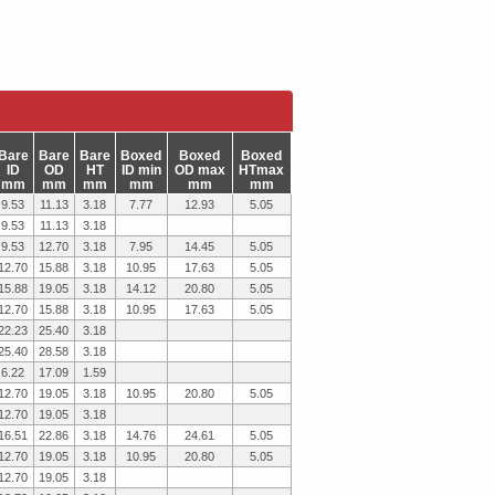
Bare
Bare
Bare
Boxed
Boxed
Boxed
ID
OD
HT
ID min
OD max
HTmax
mm
mm
mm
mm
mm
mm
9.53
11.13
3.18
7.77
12.93
5.05
9.53
11.13
3.18
9.53
12.70
3.18
7.95
14.45
5.05
12.70
15.88
3.18
10.95
17.63
5.05
15.88
19.05
3.18
14.12
20.80
5.05
12.70
15.88
3.18
10.95
17.63
5.05
22.23
25.40
3.18
25.40
28.58
3.18
6.22
17.09
1.59
12.70
19.05
3.18
10.95
20.80
5.05
12.70
19.05
3.18
16.51
22.86
3.18
14.76
24.61
5.05
12.70
19.05
3.18
10.95
20.80
5.05
12.70
19.05
3.18