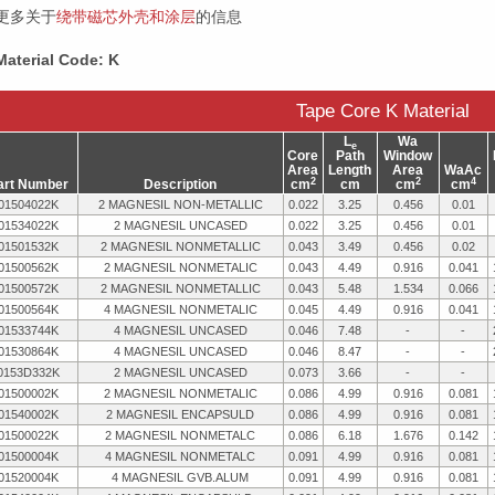
更多关于
绕带磁芯外壳和涂层
的信息
Material Code: K
Tape Core K Material
L
Wa
e
Core
Path
Window
Area
Length
Area
WaAc
2
2
4
art Number
Description
cm
cm
cm
cm
01504022K
2 MAGNESIL NON-METALLIC
0.022
3.25
0.456
0.01
01534022K
2 MAGNESIL UNCASED
0.022
3.25
0.456
0.01
01501532K
2 MAGNESIL NONMETALLIC
0.043
3.49
0.456
0.02
01500562K
2 MAGNESIL NONMETALIC
0.043
4.49
0.916
0.041
01500572K
2 MAGNESIL NONMETALLIC
0.043
5.48
1.534
0.066
01500564K
4 MAGNESIL NONMETALIC
0.045
4.49
0.916
0.041
01533744K
4 MAGNESIL UNCASED
0.046
7.48
-
-
01530864K
4 MAGNESIL UNCASED
0.046
8.47
-
-
0153D332K
2 MAGNESIL UNCASED
0.073
3.66
-
-
01500002K
2 MAGNESIL NONMETALIC
0.086
4.99
0.916
0.081
01540002K
2 MAGNESIL ENCAPSULD
0.086
4.99
0.916
0.081
01500022K
2 MAGNESIL NONMETALC
0.086
6.18
1.676
0.142
01500004K
4 MAGNESIL NONMETALC
0.091
4.99
0.916
0.081
01520004K
4 MAGNESIL GVB.ALUM
0.091
4.99
0.916
0.081