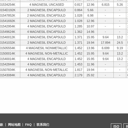
01534254K
4 MAGNESIL UNCASED
0.817
12.96
6.815
5.26
0154D192K
2 MAGNESIL ENCAPSULD
0.864
5.66
-
-
01547852K
2 MAGNESIL ENCAPSULD
1.028
6.98
-
-
01541692K
2 MAGNESIL ENCAPSULD
1.028
12.96
-
-
01542954K
4 MAGNESIL ENCAPSULD
1.285
10.97
-
-
01549624K
4 MAGNESIL ENCAPSULD
1.362
14.96
-
-
01540012K
2 MAGNESIL ENCAPSULD
1.371
15.95
9.64
13.2
01541032K
2 MAGNESIL ENCAPSULD
1.371
19.94
17.894
24.5
01505554K
4 MAGNESIL NONMETALLIC
1.452
13.96
6.699
9.19
01500014K
4 MAGNESIL NON-METALLIC
1.452
15.95
9.64
13.2
01540014K
4 MAGNESIL ENCAPSULD
1.452
15.95
9.64
13.2
01542844K
4 MAGNESIL ENCAPSULD
1.453
11.96
-
-
01507834K
4 MAGNESIL NON-METALLIC
1.817
19.94
-
-
01543084K
4 MAGNESIL ENCAPSULD
2.179
25.92
-
-
款
网站地图
FAQ
联系我们
ISO