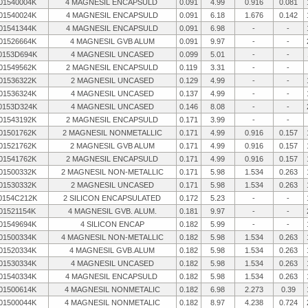
01540004K
4 MAGNESIL ENCAPSULD
0.091
4.99
0.916
0.081
01540024K
4 MAGNESIL ENCAPSULD
0.091
6.18
1.676
0.142
01541344K
4 MAGNESIL ENCAPSULD
0.091
6.98
-
-
01526664K
4 MAGNESIL GVB ALUM
0.091
9.97
-
-
0153D694K
4 MAGNESIL UNCASED
0.099
5.01
-
-
01549562K
2 MAGNESIL ENCAPSULD
0.119
3.31
-
-
01536322K
2 MAGNESIL UNCASED
0.129
4.99
-
-
01536324K
4 MAGNESIL UNCASED
0.137
4.99
-
-
0153D324K
4 MAGNESIL UNCASED
0.146
8.08
-
-
01543192K
2 MAGNESIL ENCAPSULD
0.171
3.99
-
-
01501762K
2 MAGNESIL NONMETALLIC
0.171
4.99
0.916
0.157
01521762K
2 MAGNESIL GVB ALUM
0.171
4.99
0.916
0.157
01541762K
2 MAGNESIL ENCAPSULD
0.171
4.99
0.916
0.157
01500332K
2 MAGNESIL NON-METALLIC
0.171
5.98
1.534
0.263
01530332K
2 MAGNESIL UNCASED
0.171
5.98
1.534
0.263
0154C212K
2 SILICON ENCAPSULATED
0.172
5.23
-
-
01521154K
4 MAGNESIL GVB. ALUM.
0.181
9.97
-
-
01549694K
4 SILICON ENCAP
0.182
5.99
-
-
01500334K
4 MAGNESIL NON-METALLIC
0.182
5.98
1.534
0.263
01520334K
4 MAGNESIL GVB.ALUM
0.182
5.98
1.534
0.263
01530334K
4 MAGNESIL UNCASED
0.182
5.98
1.534
0.263
01540334K
4 MAGNESIL ENCAPSULD
0.182
5.98
1.534
0.263
01500614K
4 MAGNESIL NONMETALIC
0.182
6.98
2.273
0.39
01500044K
4 MAGNESIL NONMETALIC
0.182
8.97
4.238
0.724