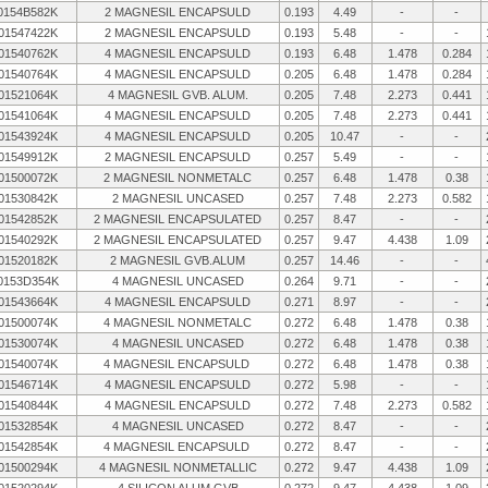
0154B582K
2 MAGNESIL ENCAPSULD
0.193
4.49
-
-
01547422K
2 MAGNESIL ENCAPSULD
0.193
5.48
-
-
01540762K
4 MAGNESIL ENCAPSULD
0.193
6.48
1.478
0.284
01540764K
4 MAGNESIL ENCAPSULD
0.205
6.48
1.478
0.284
01521064K
4 MAGNESIL GVB. ALUM.
0.205
7.48
2.273
0.441
01541064K
4 MAGNESIL ENCAPSULD
0.205
7.48
2.273
0.441
01543924K
4 MAGNESIL ENCAPSULD
0.205
10.47
-
-
01549912K
2 MAGNESIL ENCAPSULD
0.257
5.49
-
-
01500072K
2 MAGNESIL NONMETALC
0.257
6.48
1.478
0.38
01530842K
2 MAGNESIL UNCASED
0.257
7.48
2.273
0.582
01542852K
2 MAGNESIL ENCAPSULATED
0.257
8.47
-
-
01540292K
2 MAGNESIL ENCAPSULATED
0.257
9.47
4.438
1.09
01520182K
2 MAGNESIL GVB.ALUM
0.257
14.46
-
-
0153D354K
4 MAGNESIL UNCASED
0.264
9.71
-
-
01543664K
4 MAGNESIL ENCAPSULD
0.271
8.97
-
-
01500074K
4 MAGNESIL NONMETALC
0.272
6.48
1.478
0.38
01530074K
4 MAGNESIL UNCASED
0.272
6.48
1.478
0.38
01540074K
4 MAGNESIL ENCAPSULD
0.272
6.48
1.478
0.38
01546714K
4 MAGNESIL ENCAPSULD
0.272
5.98
-
-
01540844K
4 MAGNESIL ENCAPSULD
0.272
7.48
2.273
0.582
01532854K
4 MAGNESIL UNCASED
0.272
8.47
-
-
01542854K
4 MAGNESIL ENCAPSULD
0.272
8.47
-
-
01500294K
4 MAGNESIL NONMETALLIC
0.272
9.47
4.438
1.09