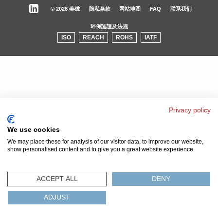
© 2026 美磁
隐私条款
网站地图
FAQ
联系我们
环保認證及法规
ISO
REACH
ROHS
IATF
Privacy policy
We use cookies
We may place these for analysis of our visitor data, to improve our website,
show personalised content and to give you a great website experience.
ACCEPT ALL
DENY
ADJUST