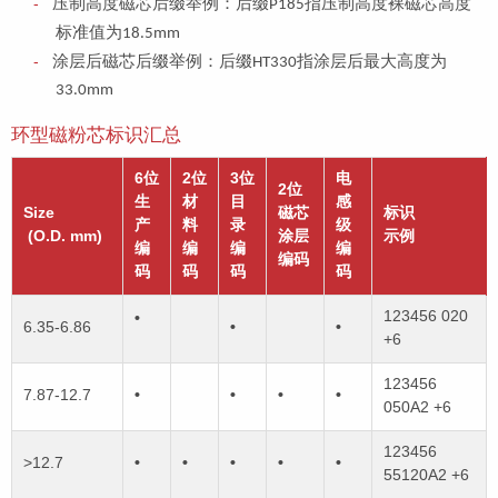
压制高度磁芯后缀举例：后缀
指压制高度裸磁芯高度
P185
标准值为
18.5mm
涂层后磁芯后缀举例：后缀
指涂层后最大高度为
HT330
33.0mm
环型磁粉芯标识汇总
6位
2位
3位
电
2位
生
材
目
感
Size
磁芯
标识
产
料
录
级
(O.D. mm)
涂层
示例
编
编
编
编
编码
码
码
码
码
123456 020
•
6.35-6.86
•
•
+6
123456
7.87-12.7
•
•
•
•
050A2 +6
123456
>12.7
•
•
•
•
•
55120A2 +6