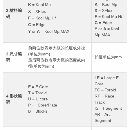
K
= Kool Mµ
K
= Kool Mµ
2 材料编
X
= XFlux
X
= XFlux
码
F
= Kool Mµ H
f
F
= Kool Mµ H
f
G
= Edge
G
= Edge
Y
or
A
= Kool
Y
or
A
= Kool Mµ MAX
Mµ MAX
前两位数表示大概的长度或外径
3 尺寸编
(单位为mm)
长度单位为mm
码
最后两位数表示大概的高度或内
径(单位为mm)
LE = Large E
Core
E = E Core
TC = Toroid
T = Toroid
4 形状编
RT = Race
U = U core
码
Track
P = I Core/Plate
IS = I Segment
B = Blocks
AR = Arc
Segment