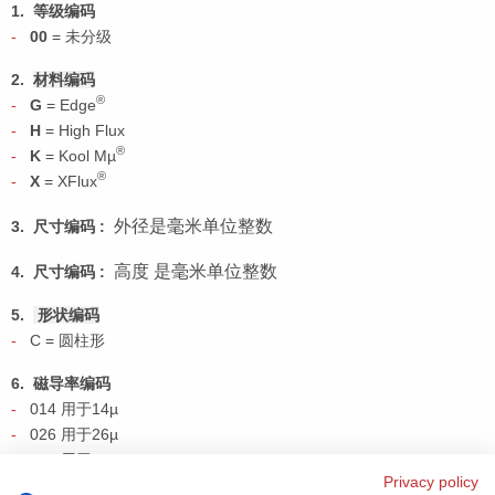
1.
等级编码
00
=
未分级
2.
材料编码
®
G
= Edge
H
= High Flux
®
K
= Kool Mµ
®
X
= XFlux
外径是毫米单位整数
3.
尺寸编码
:
高度
是毫米单位整数
4.
尺寸编码
:
5.
形状编码
C = 圆柱形
6.
磁导率编码
014 用于14µ
026 用于26µ
040 用于40µ
Privacy policy
060 用于60µ