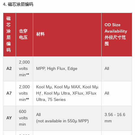
4.
磁芯涂层编码
磁
芯
OD Size
涂
击穿
Availability
材料
层
电压
外径尺寸范
编
围
码
2,000
A2
volts
MPP, High Flux, Edge
All
min*
*
2,000
Kool Mµ, Kool Mμ MAX, Kool Mµ
A7
volts
Hƒ, Kool Mµ Ultra, XFlux, XFlux
All
min
**
Ultra, 75 Series
600
All
3.56 - 16.6
AY
volts
(not available in 550µ MPP)
mm
min